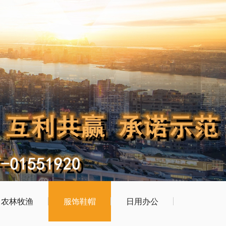
农林牧渔
服饰鞋帽
日用办公