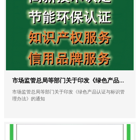
市场监管总局等部门关于印发《绿色产品认证与标识管理办法》的通知
市场监管总局等部门关于印发《绿色产品认证与标识管
理办法》的通知