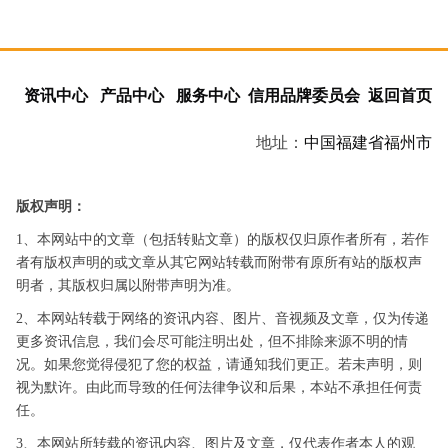
资讯中心
产品中心
服务中心
信用品牌委员会
返回首页
地址：
中国
福建省
福州市
版权声明：
1、本网站中的文章（包括转贴文章）的版权仅归原作者所有，若作
者有版权声明的或文章从其它网站转载而附带有原所有站的版权声
明者，其版权归属以附带声明为准。
2、本网站转载于网络的资讯内容、图片、音视频及文章，仅为传递
更多资讯信息，我们会尽可能注明出处，但不排除来源不明的情
况。如果您觉得侵犯了您的权益，请通知我们更正。若未声明，则
视为默许。由此而导致的任何法律争议和后果，本站不承担任何责
任。
3、本网站所转载的资讯内容、图片及文章，仅代表作者本人的观