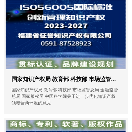
国家知识产权局 教育部 科技部 市场监管总局 金融监管总局 国家版权局 中国科学院关于进一步优化知识产权领域营商环境的意见
国家知识产权局 教育部 科技部 市场监管总局 金融监管
总局 国家版权局 中国科学院关于进一步优化知识产权
领域营商环境的意见