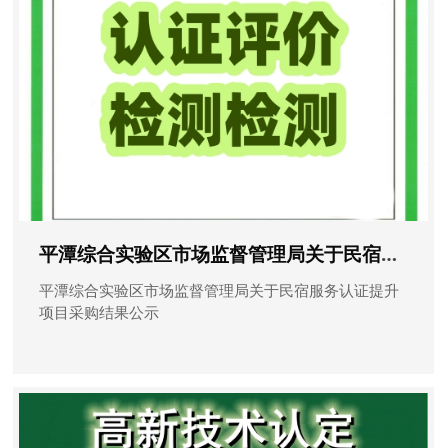
平潭综合实验区市场监督管理局关于民宿服务认证提升项目采购结果公示
平潭综合实验区市场监督管理局关于民宿服务认证提升
项目采购结果公示