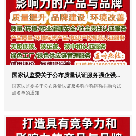
国家认监委关于公布质量认证服务强企强链强县融合试点名单的通知
国家认监委关于公布质量认证服务强企强链强县融合试
点名单的通知