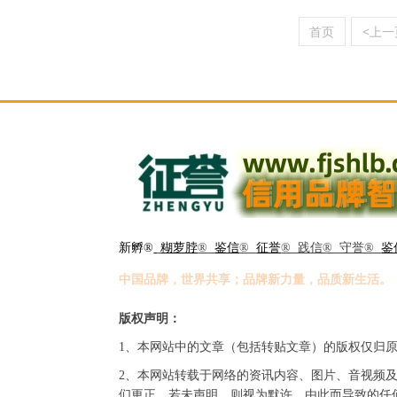
首页
<上一
新孵®
糊萝脖
®
鉴信
®
征誉
® 践信® 守誉®
鉴
中国品牌，世界共享；品牌新力量，品质新生活。
版权声明：
1、本网站中的文章（包括转贴文章）的版权仅归
2、本网站转载于网络的资讯内容、图片、音视频
们更正。若未声明，则视为默许。由此而导致的任