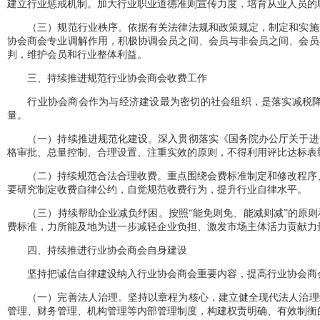
建立行业惩戒机制。加大行业职业道德准则宣传力度，培育从业人员的
（三）规范行业秩序。依据有关法律法规和政策规定，制定和实施质
协会商会专业调解作用，积极协调会员之间、会员与非会员之间、会员
判，维护会员和行业整体利益。
三、持续推进规范行业协会商会收费工作
行业协会商会作为与经济建设最为密切的社会组织，是落实减税降费
量。
（一）持续推进规范化建设。深入贯彻落实《国务院办公厅关于进一
格审批、总量控制、合理设置、注重实效的原则，不得利用评比达标表
（二）持续规范合法合理收费。重点围绕会费标准制定和修改程序、表
要研究制定收费自律公约，自觉规范收费行为，提升行业自律水平。
（三）持续帮助企业减负纾困。按照“能免则免、能减则减”的原则
费标准，力所能及地为进一步减轻企业负担、激发市场主体活力贡献力
四、持续推进行业协会商会自身建设
坚持把诚信自律建设纳入行业协会商会重要内容，提高行业协会商会
（一）完善法人治理。坚持以章程为核心，建立健全现代法人治理结
管理、财务管理、机构管理等内部管理制度，构建权责明确、有效制衡