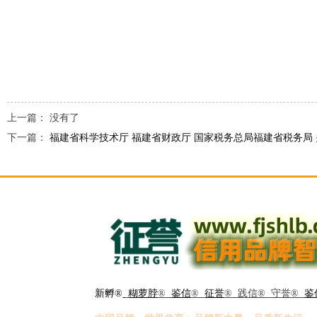
上一篇： 没有了
下一篇：
福建省科学技术厅 福建省财政厅 国家税务总局福建省税务局 
新孵®
糊萝脖
®
鉴信
®
征誉
® 践信® 守誉®
鉴