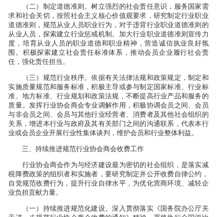
（二）制定道德准则。树立强烈的社会责任意识，服务国家需
求和社会关切，按照社会主义核心价值观要求，研究制定行业职业
道德准则，规范从业人员职业行为，对于违背行业职业道德准则的
从业人员，探索建立行业惩戒机制。加大行业职业道德准则宣传力
度，培育从业人员的职业道德和职业精神，营造诚信执业良好氛
围。积极探索建立社会责任标准体系，推动会员企业履行社会责
任，强化责任担当。
（三）规范行业秩序。依据有关法律法规和政策规定，制定和
实施质量规范和服务标准，积极主导或参与制定国家标准、行业标
准、地方标准、行业规划和政策法规，不断提高行业产品和服务的
质量。发挥行业协会商会专业调解作用，积极协调会员之间、会员
与非会员之间、会员与其他行业经营者、消费者及其他社会组织的
关系，增进本行业与政府及其有关部门之间的沟通联系，代表本行
业或会员企业开展行业性集体谈判，维护会员和行业整体利益。
三、持续推进规范行业协会商会收费工作
行业协会商会作为与经济建设最为密切的社会组织，是落实减
税降费政策的组织者和实施者，要研究制定并公开收费自律公约，
自觉规范收费行为，提升行业自律水平，为优化营商环境、减轻企
业负担贡献力量。
（一）持续推进规范化建设。深入贯彻落实《国务院办公厅关