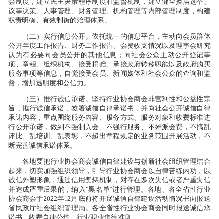
会制度，建立民主决策程序制度和监督机制，建立健全换届选举、
议事决策、人事管理、财务管理、机构管理等内部管理制度，构建
权责明确、有效制衡的治理体系。
（二）实行信息公开。依托统一的信息平台，主动向会员群体
公开年度工作报告、财务工作报告、会费收支情况以及理事会研究
认为有必要向会员公开的其他信息；向社会公众主动公开登记事
项、章程、组织机构、接受捐赠、承接政府转移职能以及政府购买
服务事项等信息，自觉接受会员、新闻媒体和社会公众的查询和监
督，增加透明度和公信力。
（三）推行诚信承诺。坚持行业协会商会非营利性和公益性宗
旨，推行诚信承诺，签署诚信自律承诺书，并向社会公开诚信自律
承诺内容，重点围绕服务内容、服务方式、服务对象和收费标准进
行公开承诺，做到不强制入会、不强行服务、不摊派会费，不搞乱
评比、乱培训、乱表彰，不超出章程规定的业务范围开展活动，不
断完善诚信承诺体系。
各地要把行业协会商会诚信自律建设与创新社会组织管理结合
起来，切实加强组织领导，引导行业协会商会以自律苦练内功，以
诚信外塑形象，通过信用奖惩机制，对存在多次失信或者严重失信
并造成严重后果的，纳入“黑名单”进行管理。各地、各全省性行业
协会商会于2022年12月底前将开展诚信自律建设活动情况书面报送
省民政厅社会组织管理局。各全省性行业协会商会同时报送诚信承
诺书、收费自律公约、行业职业道德准则。