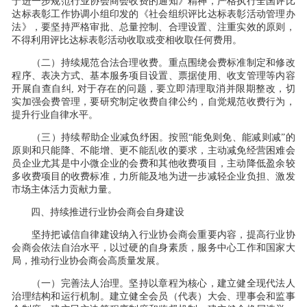
于进一步规范行业协会商会收费的通知》精神，严格执行全国评比
达标表彰工作协调小组印发的《社会组织评比达标表彰活动管理办
法》，要坚持严格审批、总量控制、合理设置、注重实效的原则，
不得利用评比达标表彰活动收取或变相收取任何费用。
（二）持续规范合法合理收费。重点围绕会费标准制定和修改
程序、表决方式、基本服务项目设置、票据使用、收支管理等内容
开展自查自纠, 对于存在的问题，要立即清理取消并限期整改，切
实加强会费管理，要研究制定收费自律公约，自觉规范收费行为，
提升行业自律水平。
（三）持续帮助企业减负纾困。按照“能免则免、能减则减”的
原则和只能降、不能增、更不能乱收的要求，主动减免经营困难会
员企业尤其是中小微企业的会费和其他收费项目，主动降低盈余较
多收费项目的收费标准，力所能及地为进一步减轻企业负担、激发
市场主体活力贡献力量。
四、持续推进行业协会商会自身建设
坚持把诚信自律建设纳入行业协会商会重要内容，提高行业协
会商会依法自治水平，以过硬的自身素质，服务中心工作和国家大
局，推动行业协会商会高质量发展。
（一）完善法人治理。坚持以章程为核心，建立健全现代法人
治理结构和运行机制。建立健全会员（代表）大会、理事会和监事