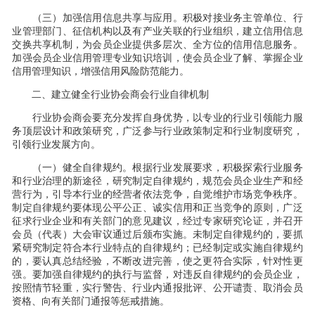
（三）加强信用信息共享与应用。积极对接业务主管单位、行
业管理部门、征信机构以及有产业关联的行业组织，建立信用信息
交换共享机制，为会员企业提供多层次、全方位的信用信息服务。
加强会员企业信用管理专业知识培训，使会员企业了解、掌握企业
信用管理知识，增强信用风险防范能力。
二、建立健全行业协会商会行业自律机制
行业协会商会要充分发挥自身优势，以专业的行业引领能力服
务顶层设计和政策研究，广泛参与行业政策制定和行业制度研究，
引领行业发展方向。
（一）健全自律规约。根据行业发展要求，积极探索行业服务
和行业治理的新途径，研究制定自律规约，规范会员企业生产和经
营行为，引导本行业的经营者依法竞争，自觉维护市场竞争秩序。
制定自律规约要体现公平公正、诚实信用和正当竞争的原则，广泛
征求行业企业和有关部门的意见建议，经过专家研究论证，并召开
会员（代表）大会审议通过后颁布实施。未制定自律规约的，要抓
紧研究制定符合本行业特点的自律规约；已经制定或实施自律规约
的，要认真总结经验，不断改进完善，使之更符合实际，针对性更
强。要加强自律规约的执行与监督，对违反自律规约的会员企业，
按照情节轻重，实行警告、行业内通报批评、公开谴责、取消会员
资格、向有关部门通报等惩戒措施。