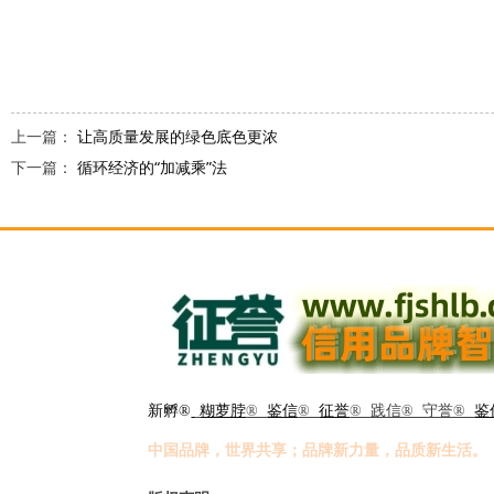
上一篇：
让高质量发展的绿色底色更浓
下一篇：
循环经济的“加减乘”法
新孵®
糊萝脖
®
鉴信
®
征誉
® 践信® 守誉®
鉴
中国品牌，世界共享；品牌新力量，品质新生活。