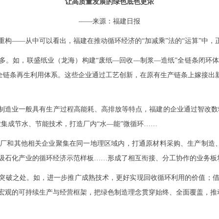
让高质量发展的绿色底色更浓
——来源：福建日报
—从中可以看出，福建在推动循环经济的“加减乘”法的“运算”中，正从
。如，联盛纸业（龙海）构建“废纸—回收—制浆—造纸”全链条闭环
”全链条再生利用体系。这些企业通过工艺创新，在原有生产链条上嫁接出
造业一般具有生产过程高能耗、高排放等特点，福建的企业通过智改数转
集成节水、节能技术，打造厂内“水—能”微循环……
厂和其他相关企业聚集在同一地理区域内，打通原材料采购、生产制造、
级石化产业的循环经济示范样板……形成了相互衔接、分工协作的业务板块
突破之处。如，进一步推广成熟技术，更好实现回收循环利用的价值；借
宏观的可持续生产与经营框架，把绿色制造理念贯穿始终、全面覆盖，推