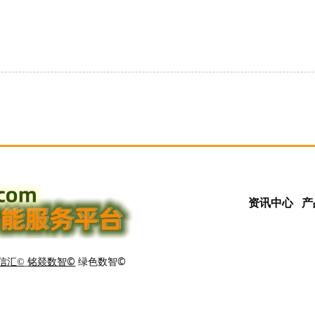
资讯中心
产
铭燚数智©
绿色数智©
信汇©