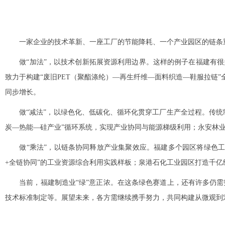
一家企业的技术革新、一座工厂的节能降耗、一个产业园区的链条重构—
做“加法”，以技术创新拓展资源利用边界。这样的例子在福建有很多
致力于构建“废旧PET（聚酯涤纶）—再生纤维—面料织造—鞋服拉链
同步增长。
做“减法”，以绿色化、低碳化、循环化贯穿工厂生产全过程。传统制
炭—热能—硅产业”循环系统，实现产业协同与能源梯级利用；永安林业
做“乘法”，以链条协同释放产业集聚效应。福建多个园区将绿色工
+全链协同”的工业资源综合利用实践样板；泉港石化工业园区打造千亿
当前，福建制造业“绿”意正浓。在这条绿色赛道上，还有许多仍需
技术标准制定等。展望未来，各方需继续携手努力，共同构建从微观到